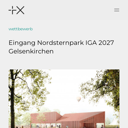
wettbewerb
aktuelles
Eingang
Nordsternpark IGA 2027
buero
Gelsenkirchen
projekte
kontakt