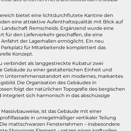
ereich bietet eine lichtdurchflutete Kantine den
den eine attraktive Aufenthaltsqualität mit Blick auf
e Landschaft Remscheids. Ergänzend wurde eine
t für den Lieferverkehr geschaffen, die eine
 Anfahrt der Lagerhallen ermöglicht. Ein neu
 Parkplatz für Mitarbeitende komplettiert das
urelle Konzept.
 verbindet als langgestreckte Kubatur zwei
 Gebäude zu einer gestalterischen Einheit und
em Unternehmensstandort ein modernes, markantes
gsbild. Die Organisation des Gebäudes in
ssen folgt der natürlichen Topografie des bergischen
 integriert sich harmonisch in das abschüssige
n Massivbauweise, ist das Gebäude mit einer
rofilfassade in unregelmäßiger vertikaler Teilung
. Die mattschwarzen Fensterrahmen – insbesondere
nte Showroom Element – setzen einen kraftvollen