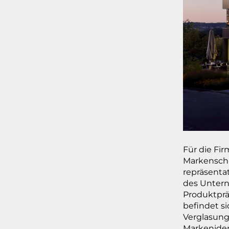
Für die Fi
Markenschi
repräsenta
des Unter
Produktprä
befindet s
Verglasung
Markeniden