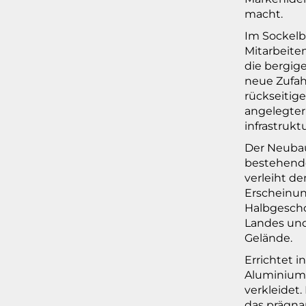
macht.
Im Sockelb
Mitarbeiten
die bergig
neue Zufahr
rückseitige
angelegter
infrastrukt
Der Neubau
bestehende
verleiht d
Erscheinun
Halbgescho
Landes und
Gelände.
Errichtet i
Aluminiump
verkleidet
das prägna