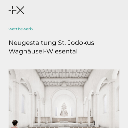
wettbewerb
aktuelles
Neugestaltung St. Jodokus
buero
Waghäusel-Wiesental
projekte
kontakt