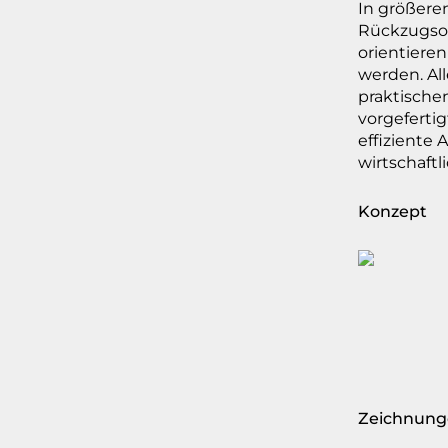
In größere
Rückzugsor
orientieren
werden. Al
praktische
vorgeferti
effiziente
wirtschaft
Konzept
Zeichnung