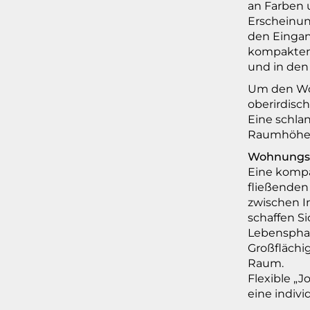
an Farben 
Erscheinun
den Eingan
kompakten 
und in den
Um den Woh
oberirdisc
Eine schla
Raumhöhe 
Wohnungsg
Eine kompa
fließende
zwischen 
schaffen Si
Lebenspha
Großflächig
Raum.
Flexible „
eine indiv