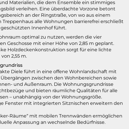
und Materialien, die dem Ensemble ein stimmiges
gsbild verleihen. Eine überdachte Vorzone betont
gsbereich an der Ringstraße, von wo aus einem
Treppenhaus alle Wohnungen barrierefrei erschließt
 geschützten Innenhof führt.
nraum optimal zu nutzen, werden die vier
hen Geschosse mit einer Höhe von 2,85 m geplant.
nke Holzdeckenkonstruktion sorgt für eine lichte
von 2,55 m.
rundriss
kte Diele führt in eine offene Wohnlandschaft mit
n Übergängen zwischen den Wohnbereichen sowie
Innen- und Außenraum. Die Wohnungsgrundrisse
chtbezüge und bieten räumliche Qualitäten für alle
sen – unabhängig von der Wohnungsgröße.
e Fenster mit integrierten Sitznischen erweitern den
Joker-Räume“ mit mobilen Trennwänden ermöglichen
iduelle Anpassung an wechselnde Bedürfnisse.