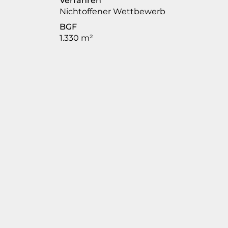
Verfahren
Nichtoffener Wettbewerb
BGF
1.330
m²